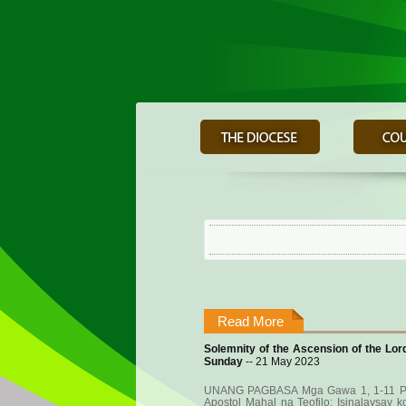
Read More
Solemnity of the Ascension of the Lor
Sunday
-- 21 May 2023
UNANG PAGBASA Mga Gawa 1, 1-11 P
Apostol Mahal na Teofilo: Isinalaysay 