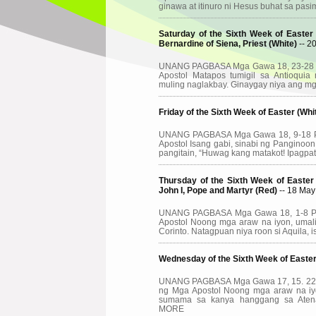
ginawa at itinuro ni Hesus buhat sa pa
Saturday of the Sixth Week of Easter 
Bernardine of Siena, Priest (White)
-- 2
UNANG PAGBASA Mga Gawa 18, 23-28 
Apostol Matapos tumigil sa Antioquia
muling naglakbay. Ginaygay niya ang m
Friday of the Sixth Week of Easter (Whi
UNANG PAGBASA Mga Gawa 18, 9-18 P
Apostol Isang gabi, sinabi ng Panginoo
pangitain, “Huwag kang matakot! Ipagp
Thursday of the Sixth Week of Easter 
John I, Pope and Martyr (Red)
-- 18 Ma
UNANG PAGBASA Mga Gawa 18, 1-8 P
Apostol Noong mga araw na iyon, umali
Corinto. Natagpuan niya roon si Aquila,
Wednesday of the Sixth Week of Easter
UNANG PAGBASA Mga Gawa 17, 15. 22 
ng Mga Apostol Noong mga araw na iy
sumama sa kanya hanggang sa Atenas
MORE