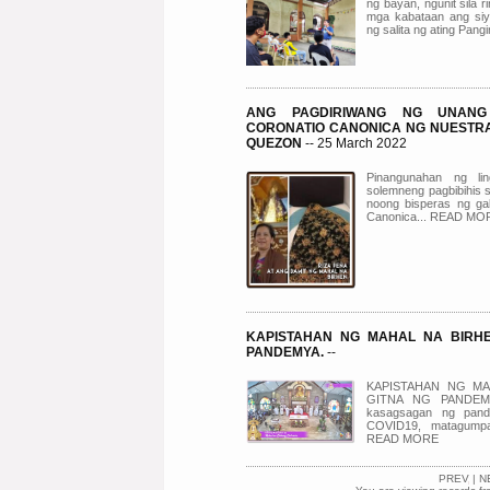
ng bayan, ngunit sila 
mga kabataan ang siy
ng salita ng ating Pan
ANG PAGDIRIWANG NG UNANG
CORONATIO CANONICA NG NUESTRA
QUEZON
-- 25 March 2022
Pinangunahan ng li
solemneng pagbibihis 
noong bisperas ng ga
Canonica... READ MO
KAPISTAHAN NG MAHAL NA BIRH
PANDEMYA.
--
KAPISTAHAN NG M
GITNA NG PANDEMYA
kasagsagan ng pand
COVID19, matagumpay
READ MORE
PREV
|
N